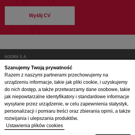
Wyślij CV
AGORA S.A.
ul. Czerska 8/10
Szanujemy Twoją prywatność
00-732 Warszawa
Razem z naszymi partnerami przechowujemy na
Poznaj nas
Ważne dla nas
urządzeniu informacje, takie jak pliki cookie, i uzyskujemy
Nasze zespoły
Oferty pracy
do nich dostęp, a także przetwarzamy dane osobowe, takie
Twitter
jak niepowtarzalne identyfikatory i standardowe informacje
LinkedIn
wysyłane przez urządzenie, w celu zapewnienia statystyk,
Strona korporacyjna
personalizacji i pomiaru treści oraz zbierania opinii, a także
rozwijania i ulepszania produktów.
© 2022 Copyright AGORA SA
Ustawienia plików cookies
Polityka prywatności