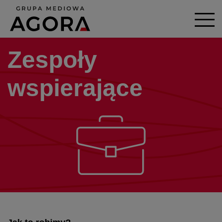
Zespoły
wspierające