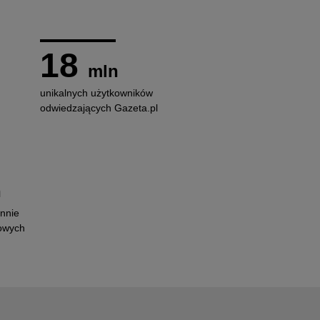
18
mln
unikalnych użytkowników
odwiedzających Gazeta.pl
n
ennie
iowych