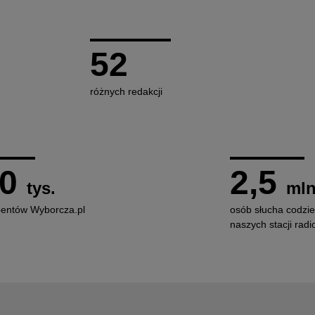
52
różnych redakcji
00
2,5
tys.
ml
bentów Wyborcza.pl
osób słucha codzi
naszych stacji rad