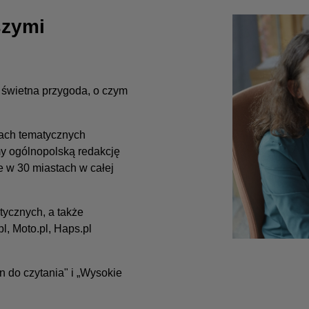
szymi
 i świetna przygoda, o czym
kach tematycznych
y ogólnopolską redakcję
e w 30 miastach w całej
tycznych, a także
pl, Moto.pl, Haps.pl
 do czytania" i „Wysokie