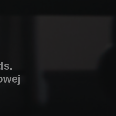
ds.
owej