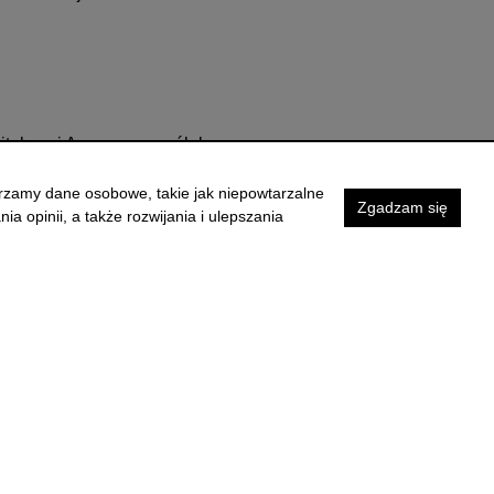
tałowej Agora oraz spółek
RL,
arzamy dane osobowe, takie jak niepowtarzalne
Zgadzam się
ia opinii, a także rozwijania i ulepszania
w trwałych,