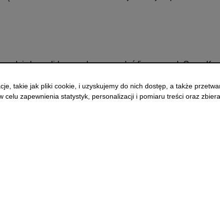
kowych i skonsolidowanych sprawozdań finansowych Grupy Kapi
z MSSF i UoR, w tym również w formacie raportowym ESEF/XB
, takie jak pliki cookie, i uzyskujemy do nich dostęp, a także przetw
łdowych i danych publikowanych na GPW,
celu zapewnienia statystyk, personalizacji i pomiaru treści oraz zbieran
oraz weryfikacja danych finansowych spółek Grupy,
i rachunkowości i wdrażaniu nowych standardów,
w procesach sprawozdawczości finansowej,
ości, w tym wsparcie w obszarze inwestycji, leasingu i aktywó
owaniu angielskich wersji sprawozdań finansowych.