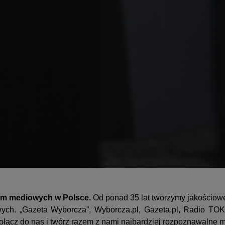
irm mediowych w Polsce.
Od ponad 35 lat tworzymy jakościowe
wych. „Gazeta Wyborcza”, Wyborcza.pl, Gazeta.pl, Radio TO
Dołącz do nas i twórz razem z nami najbardziej rozpoznawalne m