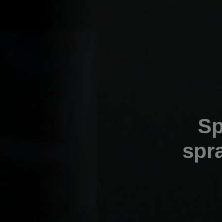
Sp
spr