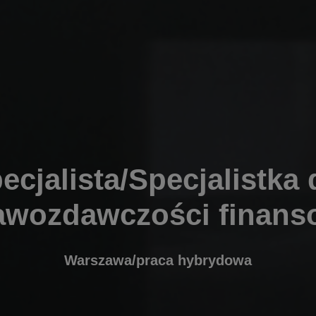
ecjalista/Specjalistka 
awozdawczości finans
Warszawa/praca hybrydowa