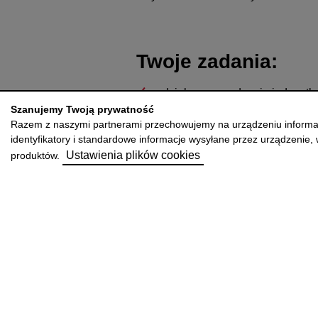
Twoje zadania:
udział w sporządzaniu jednost
należących do Grupy zgodnie 
Szanujemy Twoją prywatność
Razem z naszymi partnerami przechowujemy na urządzeniu informacje
przygotowywanie raportów gie
identyfikatory i standardowe informacje wysyłane przez urządzenie, w 
Ustawienia plików cookies
produktów.
wsparcie procesu konsolidacji 
udział w kształtowaniu polityk
usprawnianie i optymalizacja 
współpraca z zespołami księgow
udział w tłumaczeniu i weryfik